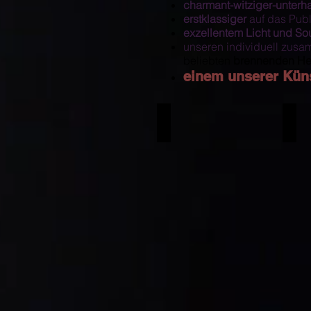
charmant-witziger-unterh
erstklassiger
auf das Pub
exzellentem Licht und S
unseren individuell zus
beliebten
brennenden He
einem unserer
Küns
Roland Kaiser Double
Andre
LUKAS
FLO
PRINZ