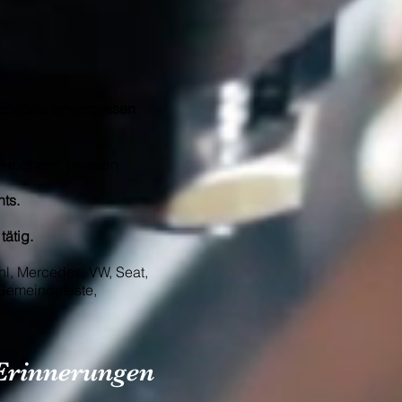
 Erlebnis unvergessen
ent, Hochzeit, privaten
ts.
tätig.
hl, Mercedes, VW, Seat,
 Gemeindefeste,
 Erinnerungen