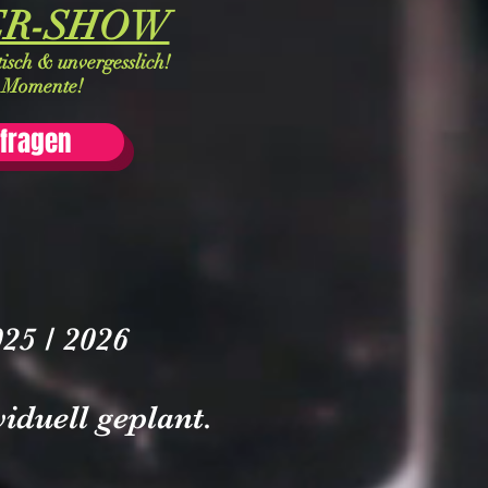
ER-SHOW
sch & unvergesslich!
e Momente!
nfragen
25 / 2026
iduell geplant.