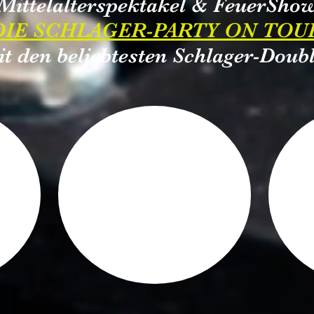
 Mittelalterspektakel & FeuerShow
 DIE SCHLAGER-PARTY ON TOUR
t den beliebtesten Schlager-Doub