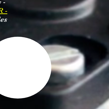
 -
 -
les