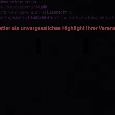
altsamer
Moderation
likum abgestimmter
Musik
ound
, wenn gewünscht mit
Lasertechnik
ammengestellten
Feuerwerken
, mit und ohne dem besonders be
rz
tler als
unvergessliches Highlight Ihrer Veran
as Gabalier Double
Andrea Berg Double Show
DJ Ötzi Double
RI
1000
TONI
Mal