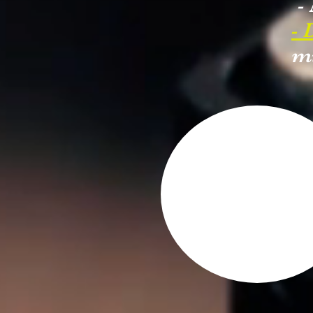
-
-
mi