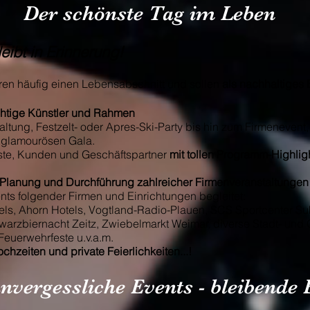
Der schönste Tag im Leben
ibt in Erinnerung!
en häufig einen Lebensabschnitt und sollen
als nachhaltiges
ichtige Künstler und Rahmen
altung, Festzelt- oder Apres-Ski-Party bis hin zum Firmenev
 glamourösen Gala.
te, Kunden und Geschäftspartner
mit tollen
Programm-Highligh
, Planung und Durchführung zahlreicher Firmenveranstaltungen 
ts folgender Firmen und Einrichtungen begleitet:
tels, Ahorn Hotels, Vogtland-Radio-Plauen, SCS Sportcenter Su
chwarzbiernacht Zeitz, Zwiebelmarkt Weimar, diverse Stadt- und
euerwehrfeste u.v.a.m.
chzeiten und private Feierlichkeiten...!
nvergessliche Events - bleibende