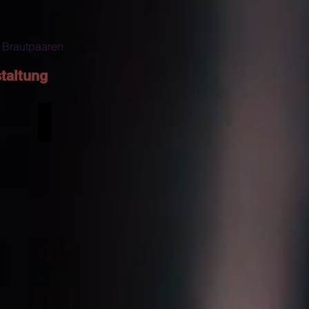
i Brautpaaren
staltung
Mickie Krause Double Show
Eine
Woche
wach