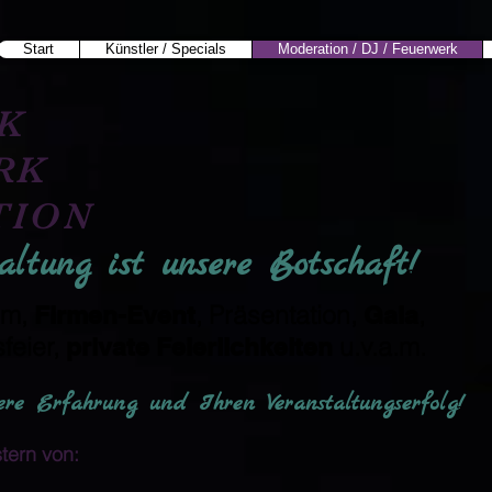
Start
Künstler / Specials
Moderation / DJ / Feuerwerk
K
RK
TION
ltung ist unsere Botschaft!
um,
, Präsentation,
,
Firmen-Event
Gala
sfeier,
u.v.a.m.
private Feierlichkeiten
re Erfahrung und Ihren Veranstaltungserfolg!
tern von: