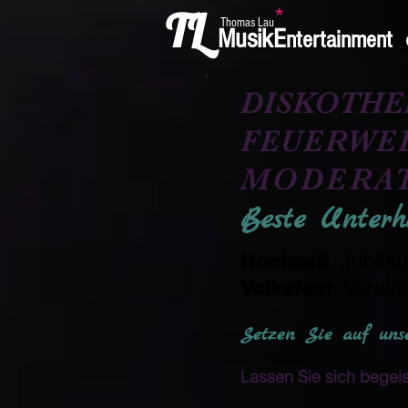
TL
*
Thomas Lau
MusikE
ntertainment
DISKOTHE
FEUERWE
MODERA
Beste Unterha
, Jubilä
Hochzeit
, Verein
Volksfest
Setzen Sie auf unse
Lassen Sie sich begeis