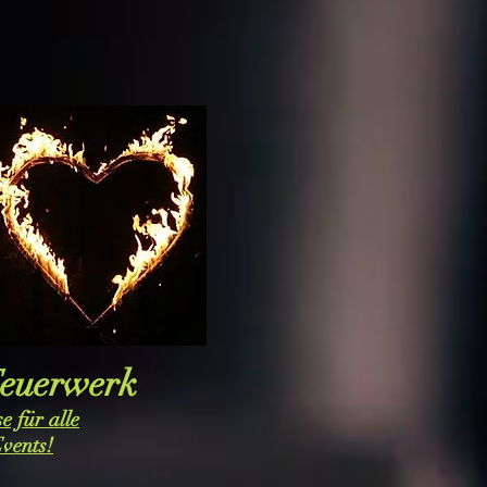
euerwerk
e für alle
vents!