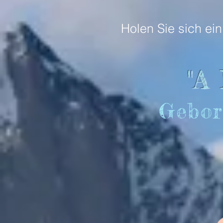
Holen Sie sich ei
"A
Gebor