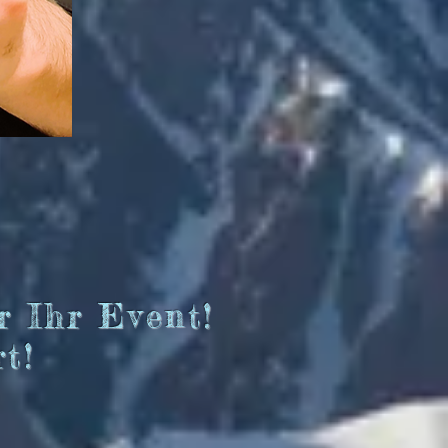
r Ihr Event!
t!