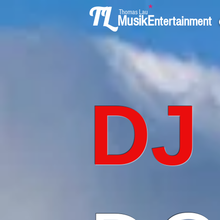
TL
*
Thomas Lau
MusikE
ntertainment
DJ