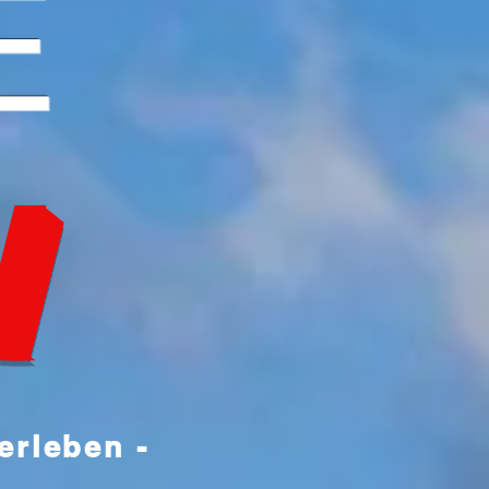
E
I
erleben -
!