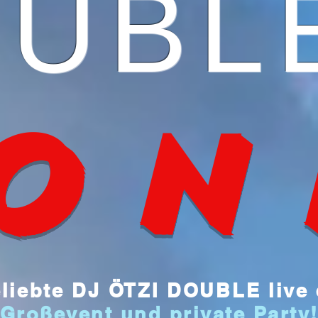
UBL
ON
eliebte DJ ÖTZI DOUBLE live 
Großevent und private Party