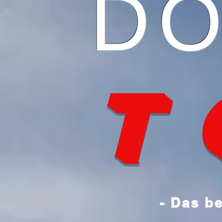
DO
T
- Das b