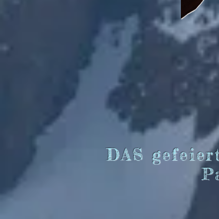
DAS gefeier
P