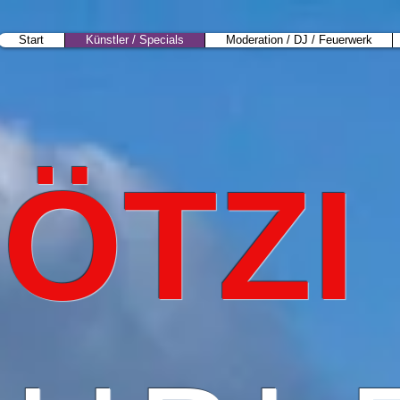
Start
Künstler / Specials
Moderation / DJ / Feuerwerk
 ÖTZI