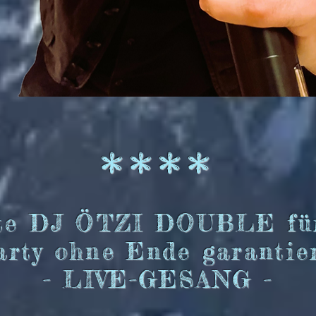
****​
te DJ ÖTZI DOUBLE fü
arty ohne Ende garantier
- LIVE-GESANG -