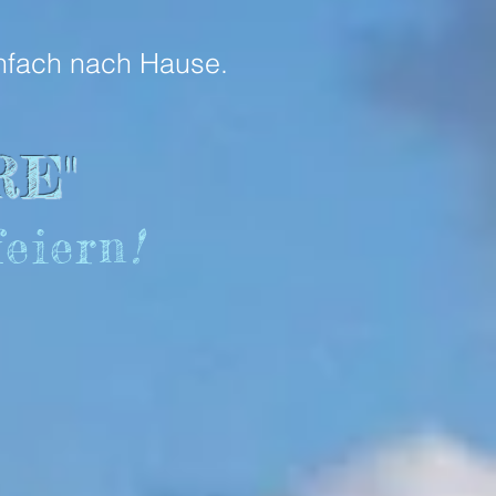
infach nach Hause.
RE"
eiern
!